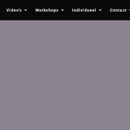
Video’s
Workshops
Individueel
Contact
s?
ifestatie)
s?
ifestatie)