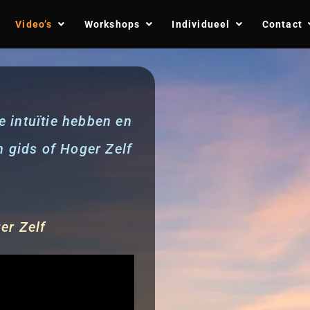
Video’s
Workshops
Individueel
Contact
s?
ifestatie)
s?
ifestatie)
e intuïtie hebben en
n gids of Hoger Zelf
ger Zelf