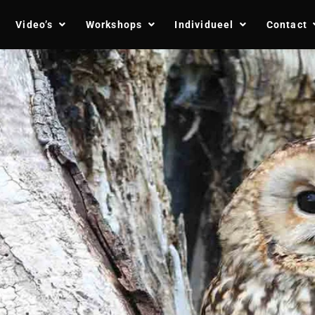
Video’s
Workshops
Individueel
Contact
s?
ifestatie)
s?
ifestatie)