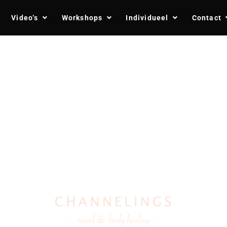
Video’s
Workshops
Individueel
Contact
s?
ifestatie)
s?
ifestatie)